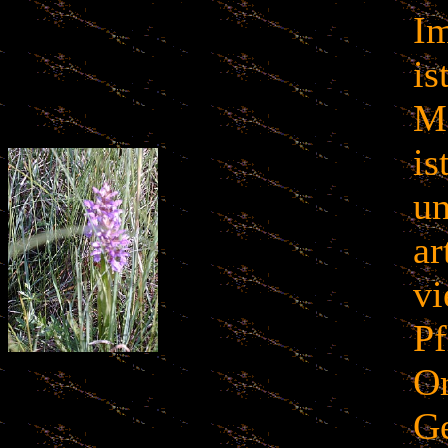
Im
is
Mo
is
un
ar
vi
Pf
Or
Ge