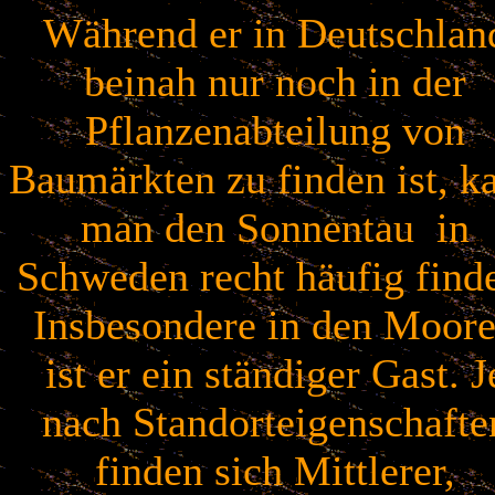
Während er in Deutschlan
beinah nur noch in der
Pflanzenabteilung von
Baumärkten zu finden ist, k
man den Sonnentau in
Schweden recht häufig find
Insbesondere in den Moor
ist er ein ständiger Gast. J
nach Standorteigenschafte
finden sich Mittlerer,