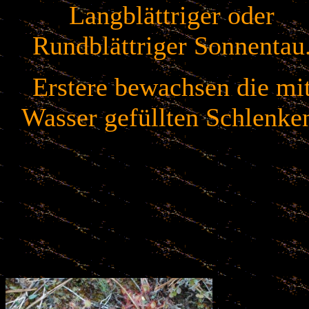
Langblättriger oder
Rundblättriger Sonnentau
Erstere bewachsen die mi
Wasser gefüllten Schlenke