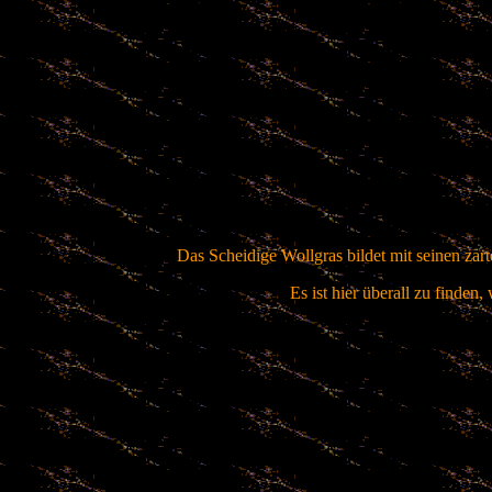
Das Scheidige Wollgras bildet mit seinen zar
Es ist hier überall zu finde