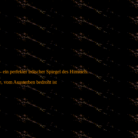
 ein perfekter irdischer Spiegel des Himmels.
e, vom Aussterben bedroht ist